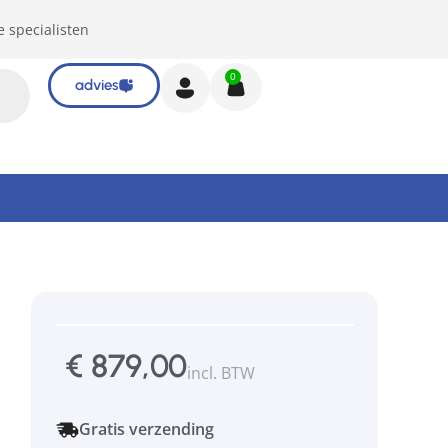
e specialisten
0
advies
€
879,00
incl. BTW
Gratis verzending