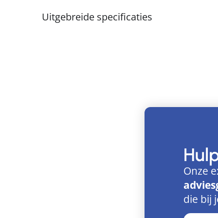
Uitgebreide specificaties
Hul
Onze e
advies
die bij 