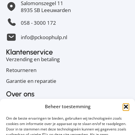
Salomonszegel 11
8935 SB Leeuwarden
058 - 3000 172
info@pckoophulp.nl
Klantenservice
Verzending en betaling
Retourneren
Garantie en reparatie
Over ons
Over PC Koophulp
Beheer toestemming
Privacyverklaring
Om de beste ervaringen te bieden, gebruiken wij technologieën zoals
Cookiebeleid
cookies om informatie over je apparaat op te slaan en/of te raadplegen.
Door in te stemmen met deze technologieën kunnen wij gegevens zoals
Contact
surfgedrag of unieke ID's op deze site verwerken. Als je geen