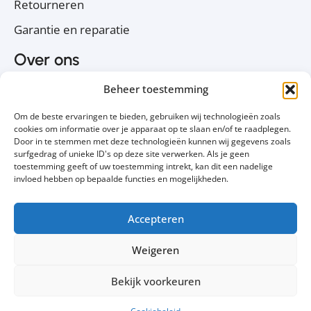
Retourneren
Garantie en reparatie
Over ons
Over PC Koophulp
Beheer toestemming
Privacyverklaring
Om de beste ervaringen te bieden, gebruiken wij technologieën zoals
Cookiebeleid
cookies om informatie over je apparaat op te slaan en/of te raadplegen.
Door in te stemmen met deze technologieën kunnen wij gegevens zoals
Contact
surfgedrag of unieke ID's op deze site verwerken. Als je geen
toestemming geeft of uw toestemming intrekt, kan dit een nadelige
Volg ons
invloed hebben op bepaalde functies en mogelijkheden.
Accepteren
Weigeren
Bekijk voorkeuren