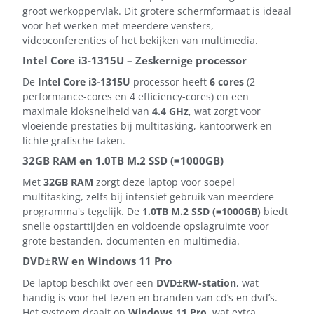
groot werkoppervlak. Dit grotere schermformaat is ideaal
voor het werken met meerdere vensters,
videoconferenties of het bekijken van multimedia.
Intel Core i3-1315U – Zeskernige processor
De
Intel Core i3-1315U
processor heeft
6 cores
(2
performance-cores en 4 efficiency-cores) en een
maximale kloksnelheid van
4.4 GHz
, wat zorgt voor
vloeiende prestaties bij multitasking, kantoorwerk en
lichte grafische taken.
32GB RAM en 1.0TB M.2 SSD (=1000GB)
Met
32GB RAM
zorgt deze laptop voor soepel
multitasking, zelfs bij intensief gebruik van meerdere
programma's tegelijk. De
1.0TB M.2 SSD (=1000GB)
biedt
snelle opstarttijden en voldoende opslagruimte voor
grote bestanden, documenten en multimedia.
DVD±RW en Windows 11 Pro
De laptop beschikt over een
DVD±RW-station
, wat
handig is voor het lezen en branden van cd’s en dvd’s.
Het systeem draait op
Windows 11 Pro
, wat extra