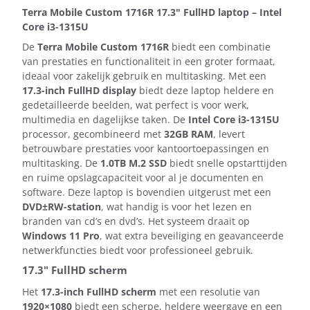
Terra Mobile Custom 1716R 17.3" FullHD laptop – Intel
Core i3-1315U
De
Terra Mobile Custom 1716R
biedt een combinatie
van prestaties en functionaliteit in een groter formaat,
ideaal voor zakelijk gebruik en multitasking. Met een
17.3-inch FullHD display
biedt deze laptop heldere en
gedetailleerde beelden, wat perfect is voor werk,
multimedia en dagelijkse taken. De
Intel Core i3-1315U
processor, gecombineerd met
32GB RAM
, levert
betrouwbare prestaties voor kantoortoepassingen en
multitasking. De
1.0TB M.2 SSD
biedt snelle opstarttijden
en ruime opslagcapaciteit voor al je documenten en
software. Deze laptop is bovendien uitgerust met een
DVD±RW-station
, wat handig is voor het lezen en
branden van cd’s en dvd’s. Het systeem draait op
Windows 11 Pro
, wat extra beveiliging en geavanceerde
netwerkfuncties biedt voor professioneel gebruik.
17.3" FullHD scherm
Het
17.3-inch FullHD scherm
met een resolutie van
1920×1080
biedt een scherpe, heldere weergave en een