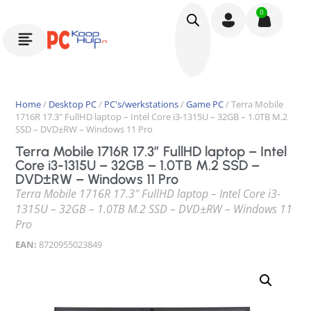
0
Home
/
Desktop PC
/
PC's/werkstations
/
Game PC
/ Terra Mobile
1716R 17.3″ FullHD laptop – Intel Core i3-1315U – 32GB – 1.0TB M.2
SSD – DVD±RW – Windows 11 Pro
Terra Mobile 1716R 17.3″ FullHD laptop – Intel
Core i3-1315U – 32GB – 1.0TB M.2 SSD –
DVD±RW – Windows 11 Pro
Terra Mobile 1716R 17.3″ FullHD laptop – Intel Core i3-
1315U – 32GB – 1.0TB M.2 SSD – DVD±RW – Windows 11
Pro
EAN:
8720955023849