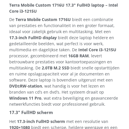
Terra Mobile Custom 1716U 17.3" FullHD laptop – Intel
Core i3-1215U
De
Terra Mobile Custom 1716U
biedt een combinatie
van prestaties en functionaliteit in een groter formaat,
ideaal voor zakelijk gebruik en multitasking. Met een
17.3-inch FullHD display
biedt deze laptop heldere en
gedetailleerde beelden, wat perfect is voor werk,
multimedia en dagelijkse taken. De
Intel Core i3-1215U
processor, gecombineerd met
16GB RAM
, levert
betrouwbare prestaties voor kantoortoepassingen en
multitasking. De
2.0TB M.2 SSD
biedt snelle opstarttijden
en ruime opslagcapaciteit voor al je documenten en
software. Deze laptop is bovendien uitgerust met een
DVD±RW-station
, wat handig is voor het lezen en
branden van cd’s en dvd’s. Het systeem draait op
Windows 11 Pro
, wat extra beveiliging en geavanceerde
netwerkfuncties biedt voor professioneel gebruik.
17.3" FullHD scherm
Het
17.3-inch FullHD scherm
met een resolutie van
1920×1080
biedt een scherpe, heldere weergave en een