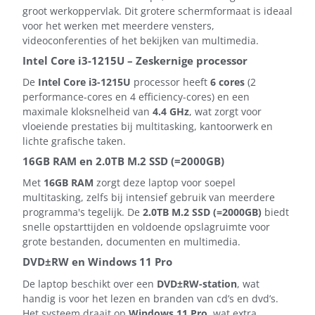
groot werkoppervlak. Dit grotere schermformaat is ideaal
voor het werken met meerdere vensters,
videoconferenties of het bekijken van multimedia.
Intel Core i3-1215U – Zeskernige processor
De
Intel Core i3-1215U
processor heeft
6 cores
(2
performance-cores en 4 efficiency-cores) en een
maximale kloksnelheid van
4.4 GHz
, wat zorgt voor
vloeiende prestaties bij multitasking, kantoorwerk en
lichte grafische taken.
16GB RAM en 2.0TB M.2 SSD (=2000GB)
Met
16GB RAM
zorgt deze laptop voor soepel
multitasking, zelfs bij intensief gebruik van meerdere
programma's tegelijk. De
2.0TB M.2 SSD (=2000GB)
biedt
snelle opstarttijden en voldoende opslagruimte voor
grote bestanden, documenten en multimedia.
DVD±RW en Windows 11 Pro
De laptop beschikt over een
DVD±RW-station
, wat
handig is voor het lezen en branden van cd’s en dvd’s.
Het systeem draait op
Windows 11 Pro
, wat extra