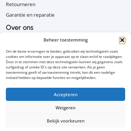
Retourneren
Garantie en reparatie
Over ons
Over PC Koophulp
Beheer toestemming
Privacyverklaring
Om de beste ervaringen te bieden, gebruiken wij technologieën zoals
Cookiebeleid
cookies om informatie over je apparaat op te slaan en/of te raadplegen.
Door in te stemmen met deze technologieën kunnen wij gegevens zoals
Contact
surfgedrag of unieke ID's op deze site verwerken. Als je geen
toestemming geeft of uw toestemming intrekt, kan dit een nadelige
Volg ons
invloed hebben op bepaalde functies en mogelijkheden.
Accepteren
Weigeren
Bekijk voorkeuren