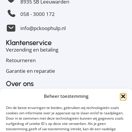
8935 SB Leeuwarden
058 - 3000 172
info@pckoophulp.nl
Klantenservice
Verzending en betaling
Retourneren
Garantie en reparatie
Over ons
Over PC Koophulp
Beheer toestemming
Privacyverklaring
Om de beste ervaringen te bieden, gebruiken wij technologieën zoals
Cookiebeleid
cookies om informatie over je apparaat op te slaan en/of te raadplegen.
Door in te stemmen met deze technologieën kunnen wij gegevens zoals
Contact
surfgedrag of unieke ID's op deze site verwerken. Als je geen
toestemming geeft of uw toestemming intrekt, kan dit een nadelige