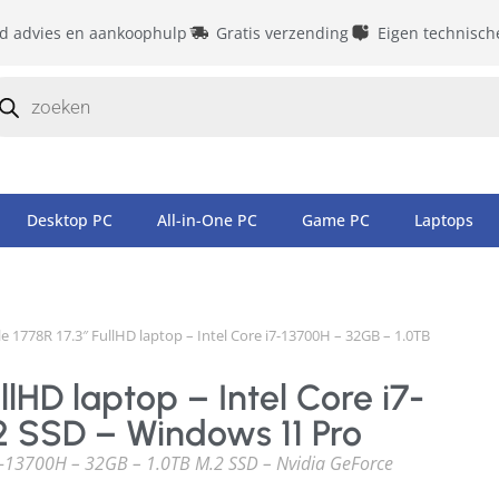
id advies en aankoophulp
Gratis verzending
Eigen technisch
Desktop PC
All-in-One PC
Game PC
Laptops
e 1778R 17.3″ FullHD laptop – Intel Core i7-13700H – 32GB – 1.0TB
llHD laptop – Intel Core i7-
2 SSD – Windows 11 Pro
i7-13700H – 32GB – 1.0TB M.2 SSD – Nvidia GeForce