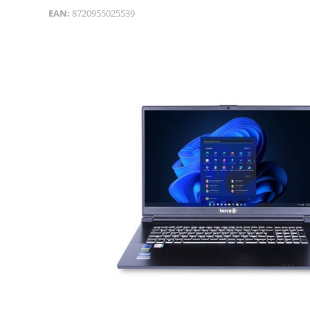
EAN:
8720955025539