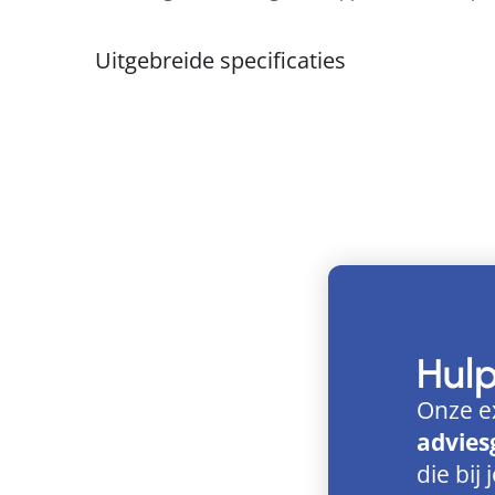
Uitgebreide specificaties
Hul
Onze e
advies
die bij 