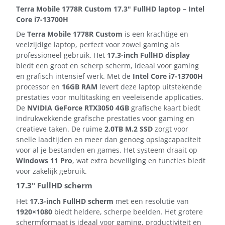
Terra Mobile 1778R Custom 17.3" FullHD laptop – Intel
Core i7-13700H
De
Terra Mobile 1778R Custom
is een krachtige en
veelzijdige laptop, perfect voor zowel gaming als
professioneel gebruik. Het
17.3-inch FullHD display
biedt een groot en scherp scherm, ideaal voor gaming
en grafisch intensief werk. Met de
Intel Core i7-13700H
processor en
16GB RAM
levert deze laptop uitstekende
prestaties voor multitasking en veeleisende applicaties.
De
NVIDIA GeForce RTX3050 4GB
grafische kaart biedt
indrukwekkende grafische prestaties voor gaming en
creatieve taken. De ruime
2.0TB M.2 SSD
zorgt voor
snelle laadtijden en meer dan genoeg opslagcapaciteit
voor al je bestanden en games. Het systeem draait op
Windows 11 Pro
, wat extra beveiliging en functies biedt
voor zakelijk gebruik.
17.3" FullHD scherm
Het
17.3-inch FullHD scherm
met een resolutie van
1920×1080
biedt heldere, scherpe beelden. Het grotere
schermformaat is ideaal voor gaming, productiviteit en