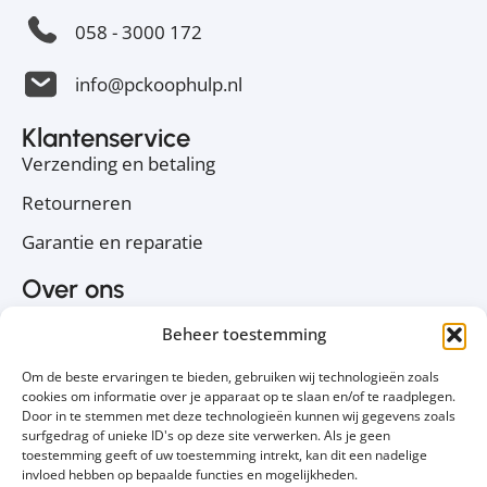
058 - 3000 172
info@pckoophulp.nl
Klantenservice
Verzending en betaling
Retourneren
Garantie en reparatie
Over ons
Over PC Koophulp
Beheer toestemming
Privacyverklaring
Om de beste ervaringen te bieden, gebruiken wij technologieën zoals
Cookiebeleid
cookies om informatie over je apparaat op te slaan en/of te raadplegen.
Door in te stemmen met deze technologieën kunnen wij gegevens zoals
Contact
surfgedrag of unieke ID's op deze site verwerken. Als je geen
toestemming geeft of uw toestemming intrekt, kan dit een nadelige
Volg ons
invloed hebben op bepaalde functies en mogelijkheden.