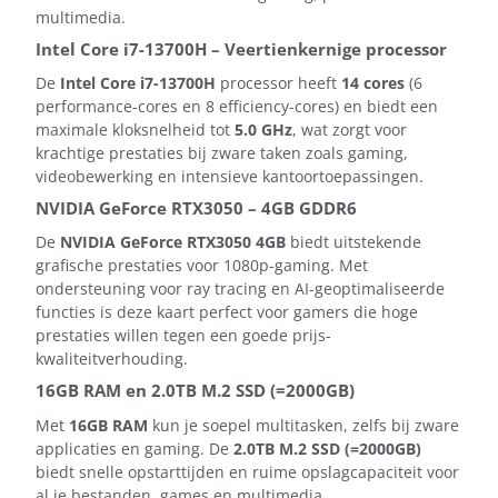
multimedia.
Intel Core i7-13700H – Veertienkernige processor
De
Intel Core i7-13700H
processor heeft
14 cores
(6
performance-cores en 8 efficiency-cores) en biedt een
maximale kloksnelheid tot
5.0 GHz
, wat zorgt voor
krachtige prestaties bij zware taken zoals gaming,
videobewerking en intensieve kantoortoepassingen.
NVIDIA GeForce RTX3050 – 4GB GDDR6
De
NVIDIA GeForce RTX3050 4GB
biedt uitstekende
grafische prestaties voor 1080p-gaming. Met
ondersteuning voor ray tracing en AI-geoptimaliseerde
functies is deze kaart perfect voor gamers die hoge
prestaties willen tegen een goede prijs-
kwaliteitverhouding.
16GB RAM en 2.0TB M.2 SSD (=2000GB)
Met
16GB RAM
kun je soepel multitasken, zelfs bij zware
applicaties en gaming. De
2.0TB M.2 SSD (=2000GB)
biedt snelle opstarttijden en ruime opslagcapaciteit voor
al je bestanden, games en multimedia.