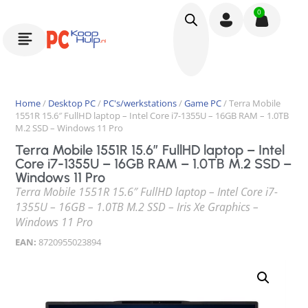
0
Home
/
Desktop PC
/
PC's/werkstations
/
Game PC
/ Terra Mobile
1551R 15.6″ FullHD laptop – Intel Core i7-1355U – 16GB RAM – 1.0TB
M.2 SSD – Windows 11 Pro
Terra Mobile 1551R 15.6″ FullHD laptop – Intel
Core i7-1355U – 16GB RAM – 1.0TB M.2 SSD –
Windows 11 Pro
Terra Mobile 1551R 15.6″ FullHD laptop – Intel Core i7-
1355U – 16GB – 1.0TB M.2 SSD – Iris Xe Graphics –
Windows 11 Pro
EAN:
8720955023894