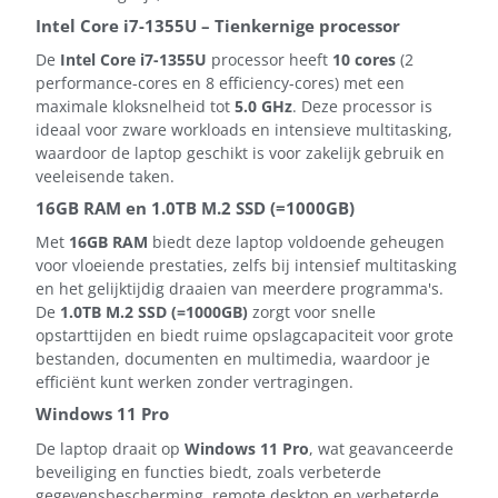
Intel Core i7-1355U – Tienkernige processor
De
Intel Core i7-1355U
processor heeft
10 cores
(2
performance-cores en 8 efficiency-cores) met een
maximale kloksnelheid tot
5.0 GHz
. Deze processor is
ideaal voor zware workloads en intensieve multitasking,
waardoor de laptop geschikt is voor zakelijk gebruik en
veeleisende taken.
16GB RAM en 1.0TB M.2 SSD (=1000GB)
Met
16GB RAM
biedt deze laptop voldoende geheugen
voor vloeiende prestaties, zelfs bij intensief multitasking
en het gelijktijdig draaien van meerdere programma's.
De
1.0TB M.2 SSD (=1000GB)
zorgt voor snelle
opstarttijden en biedt ruime opslagcapaciteit voor grote
bestanden, documenten en multimedia, waardoor je
efficiënt kunt werken zonder vertragingen.
Windows 11 Pro
De laptop draait op
Windows 11 Pro
, wat geavanceerde
beveiliging en functies biedt, zoals verbeterde
gegevensbescherming, remote desktop en verbeterde