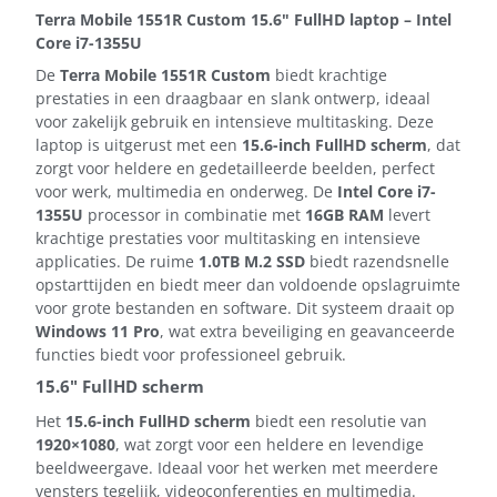
Terra Mobile 1551R Custom 15.6" FullHD laptop – Intel
Core i7-1355U
De
Terra Mobile 1551R Custom
biedt krachtige
prestaties in een draagbaar en slank ontwerp, ideaal
voor zakelijk gebruik en intensieve multitasking. Deze
laptop is uitgerust met een
15.6-inch FullHD scherm
, dat
zorgt voor heldere en gedetailleerde beelden, perfect
voor werk, multimedia en onderweg. De
Intel Core i7-
1355U
processor in combinatie met
16GB RAM
levert
krachtige prestaties voor multitasking en intensieve
applicaties. De ruime
1.0TB M.2 SSD
biedt razendsnelle
opstarttijden en biedt meer dan voldoende opslagruimte
voor grote bestanden en software. Dit systeem draait op
Windows 11 Pro
, wat extra beveiliging en geavanceerde
functies biedt voor professioneel gebruik.
15.6" FullHD scherm
Het
15.6-inch FullHD scherm
biedt een resolutie van
1920×1080
, wat zorgt voor een heldere en levendige
beeldweergave. Ideaal voor het werken met meerdere
vensters tegelijk, videoconferenties en multimedia.