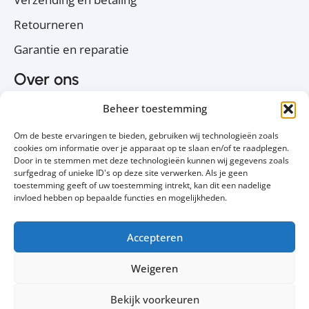
Retourneren
Garantie en reparatie
Over ons
Over PC Koophulp
Beheer toestemming
Privacyverklaring
Om de beste ervaringen te bieden, gebruiken wij technologieën zoals
Cookiebeleid
cookies om informatie over je apparaat op te slaan en/of te raadplegen.
Door in te stemmen met deze technologieën kunnen wij gegevens zoals
Contact
surfgedrag of unieke ID's op deze site verwerken. Als je geen
toestemming geeft of uw toestemming intrekt, kan dit een nadelige
Volg ons
invloed hebben op bepaalde functies en mogelijkheden.
Accepteren
Weigeren
Bekijk voorkeuren