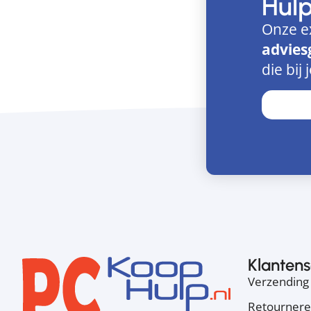
Hul
Onze e
advies
die bij 
Klantens
Verzending 
Retourner