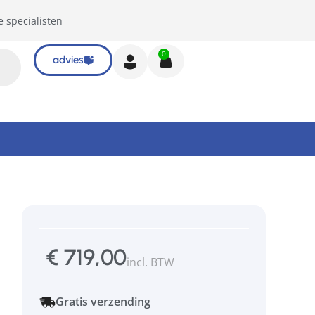
e specialisten
0
advies
€
719,00
incl. BTW
Gratis verzending