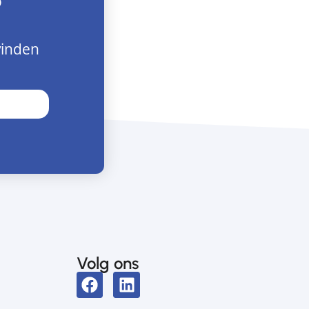
?
vinden
Volg ons