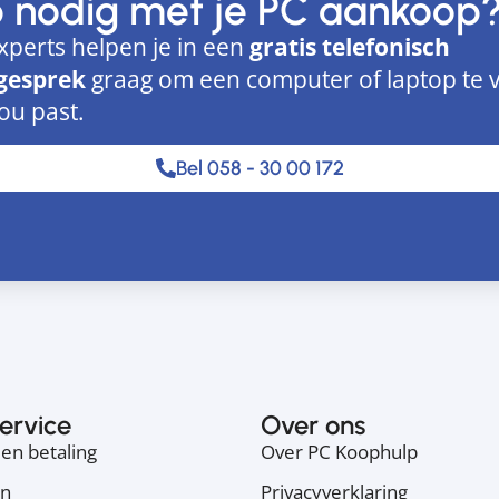
p nodig met je PC aankoop
xperts helpen je in een
gratis telefonisch
gesprek
graag om een computer of laptop te 
jou past.
Bel 058 - 30 00 172
ervice
Over ons
en betaling
Over PC Koophulp
en
Privacyverklaring