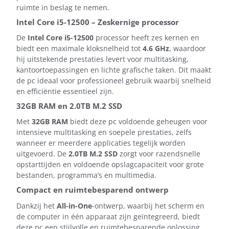
ruimte in beslag te nemen.
Intel Core i5-12500 – Zeskernige processor
De
Intel Core i5-12500
processor heeft zes kernen en
biedt een maximale kloksnelheid tot
4.6 GHz
, waardoor
hij uitstekende prestaties levert voor multitasking,
kantoortoepassingen en lichte grafische taken. Dit maakt
de pc ideaal voor professioneel gebruik waarbij snelheid
en efficiëntie essentieel zijn.
32GB RAM en 2.0TB M.2 SSD
Met
32GB RAM
biedt deze pc voldoende geheugen voor
intensieve multitasking en soepele prestaties, zelfs
wanneer er meerdere applicaties tegelijk worden
uitgevoerd. De
2.0TB M.2 SSD
zorgt voor razendsnelle
opstarttijden en voldoende opslagcapaciteit voor grote
bestanden, programma’s en multimedia.
Compact en ruimtebesparend ontwerp
Dankzij het
All-in-One
-ontwerp, waarbij het scherm en
de computer in één apparaat zijn geïntegreerd, biedt
deze pc een stijlvolle en ruimtebesparende oplossing.