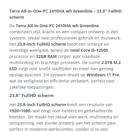
Terra All-in-One-PC 2410HA wh Greenline – 23.8" FullHD
scherm
De
Terra All-in-One-PC 2410HA wh Greenline
combineert stijl, kracht en een compact ontwerp in één
systeem, ideaal voor professioneel gebruik en thuiswerk.
Het
23.8-inch FullHD scherm
biedt een scherpe en
levendige weergave, terwijl de
Intel Core i5-12500
processor en
32GB RAM
zorgen voor naadloze
multitasking en krachtige prestaties. De ruime
2.0TB M.2
SSD
zorgt voor snelle laadtijden en meer dan genoeg
opslagcapaciteit. Dit systeem draait op
Windows 11 Pro
,
wat de veiligheid en efficiëntie verbetert, perfect voor
zakelijke toepassingen.
23.8" FullHD scherm
Het
23.8-inch FullHD scherm
biedt een resolutie van
1920×1080
, wat zorgt voor heldere en gedetailleerde
beelden. Dit maakt het ideaal voor werk, multimedia en
ontspanning. Het slanke ontwerp van het scherm past
perfect in moderne werkruimtes, zonder al te veel