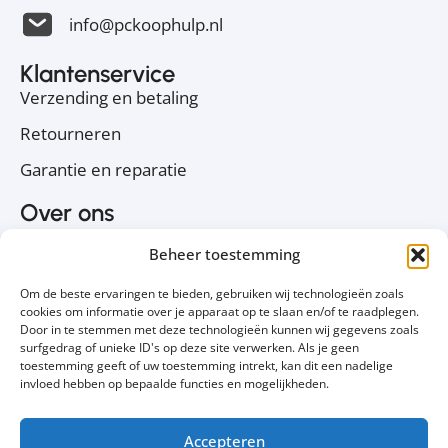
info@pckoophulp.nl
Klantenservice
Verzending en betaling
Retourneren
Garantie en reparatie
Over ons
Over PC Koophulp
Beheer toestemming
Privacyverklaring
Om de beste ervaringen te bieden, gebruiken wij technologieën zoals
Cookiebeleid
cookies om informatie over je apparaat op te slaan en/of te raadplegen.
Door in te stemmen met deze technologieën kunnen wij gegevens zoals
Contact
surfgedrag of unieke ID's op deze site verwerken. Als je geen
toestemming geeft of uw toestemming intrekt, kan dit een nadelige
Volg ons
invloed hebben op bepaalde functies en mogelijkheden.
Accepteren