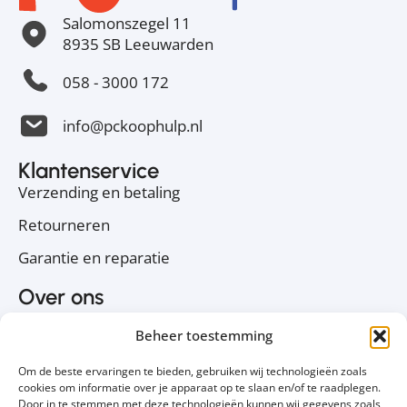
Salomonszegel 11
8935 SB Leeuwarden
058 - 3000 172
info@pckoophulp.nl
Klantenservice
Verzending en betaling
Retourneren
Garantie en reparatie
Over ons
Over PC Koophulp
Beheer toestemming
Privacyverklaring
Om de beste ervaringen te bieden, gebruiken wij technologieën zoals
Cookiebeleid
cookies om informatie over je apparaat op te slaan en/of te raadplegen.
Door in te stemmen met deze technologieën kunnen wij gegevens zoals