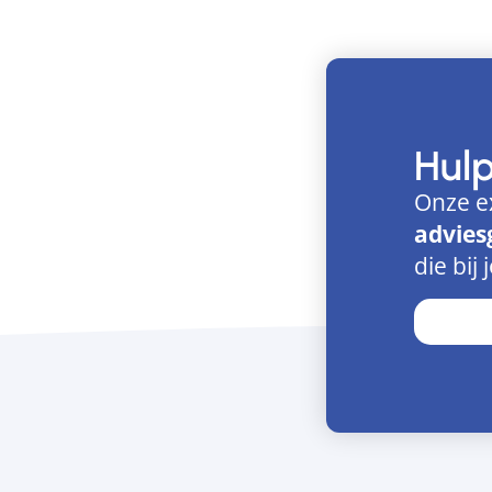
Hul
Onze e
advies
die bij 