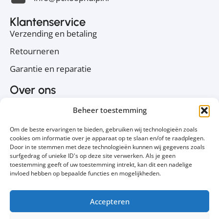
Klantenservice
Verzending en betaling
Retourneren
Garantie en reparatie
Over ons
Over PC Koophulp
Beheer toestemming
Privacyverklaring
Om de beste ervaringen te bieden, gebruiken wij technologieën zoals
Cookiebeleid
cookies om informatie over je apparaat op te slaan en/of te raadplegen.
Door in te stemmen met deze technologieën kunnen wij gegevens zoals
Contact
surfgedrag of unieke ID's op deze site verwerken. Als je geen
toestemming geeft of uw toestemming intrekt, kan dit een nadelige
Volg ons
invloed hebben op bepaalde functies en mogelijkheden.
Accepteren