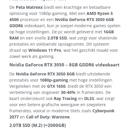
De
Peta Matrexx
biedt een krachtige en betaalbare
oplossing voor 1080p-gaming. Met een
AMD Ryzen 5
4500
processor en een
Nvidia GeForce RTX 3050 6GB
GDDR6
videokaart, kun je soepel moderne games spelen
op hoge instellingen. De pc wordt geleverd met
16GB
RAM
en een snelle
2.0TB SSD
, wat zorgt voor vloeiende
prestaties en voldoende opslagruimte. Dit systeem
draait op
Windows 11 Pro
, wat het geschikt maakt voor
zowel werk als gaming.
Nvidia GeForce RTX 3050 – 8GB GDDR6 videokaart
De
Nvidia GeForce RTX 3050 8GB
biedt uitstekende
prestaties voor
1080p-gaming
met hoge instellingen.
Vergeleken met de
GTX 1650
, biedt de RTX 3050 een
verbetering van ongeveer
30-40%
in framerates. De
kaart ondersteunt ook
Ray Tracing
en
DLSS
, wat zorgt
voor een betere grafische weergave en soepelere
framerates, vooral in moderne titels zoals
Cyberpunk
2077
en
Call of Duty: Warzone
.
2.0TB SSD (M.2) (=2000GB)