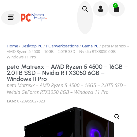
0
Home
/
Desktop PC
/
PC's/werkstations
/
Game PC
/ peta Matrexx –
AMD Ryzen 5 4500 – 16GB – 2.0TB SSD – Nvidia RTX3050 6GB –
Windows 11 Pro
peta Matrexx – AMD Ryzen 5 4500 – 16GB –
2.0TB SSD – Nvidia RTX3050 6GB –
Windows 11 Pro
peta Matrexx – AMD Ryzen 5 4500 – 16GB – 2.0TB SSD –
Nvidia GeForce RTX3050 8GB – Windows 11 Pro
EAN:
8720955027823