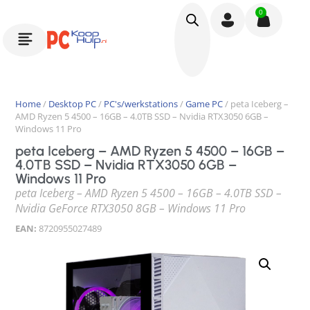
0
Home
/
Desktop PC
/
PC's/werkstations
/
Game PC
/ peta Iceberg –
AMD Ryzen 5 4500 – 16GB – 4.0TB SSD – Nvidia RTX3050 6GB –
Windows 11 Pro
peta Iceberg – AMD Ryzen 5 4500 – 16GB –
4.0TB SSD – Nvidia RTX3050 6GB –
Windows 11 Pro
peta Iceberg – AMD Ryzen 5 4500 – 16GB – 4.0TB SSD –
Nvidia GeForce RTX3050 8GB – Windows 11 Pro
EAN:
8720955027489