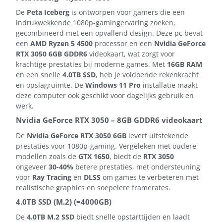
De
Peta Iceberg
is ontworpen voor gamers die een
indrukwekkende 1080p-gamingervaring zoeken,
gecombineerd met een opvallend design. Deze pc bevat
een
AMD Ryzen 5 4500
processor en een
Nvidia GeForce
RTX 3050 6GB GDDR6
videokaart, wat zorgt voor
krachtige prestaties bij moderne games. Met
16GB RAM
en een snelle
4.0TB SSD
, heb je voldoende rekenkracht
en opslagruimte. De
Windows 11 Pro
installatie maakt
deze computer ook geschikt voor dagelijks gebruik en
werk.
Nvidia GeForce RTX 3050 – 8GB GDDR6 videokaart
De
Nvidia GeForce RTX 3050 6GB
levert uitstekende
prestaties voor 1080p-gaming. Vergeleken met oudere
modellen zoals de
GTX 1650
, biedt de
RTX 3050
ongeveer
30-40%
betere prestaties, met ondersteuning
voor
Ray Tracing
en
DLSS
om games te verbeteren met
realistische graphics en soepelere framerates.
4.0TB SSD (M.2) (=4000GB)
De
4.0TB M.2 SSD
biedt snelle opstarttijden en laadt