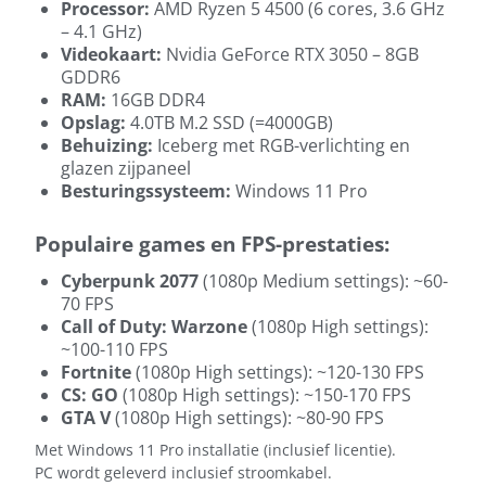
Processor:
AMD Ryzen 5 4500 (6 cores, 3.6 GHz
– 4.1 GHz)
Videokaart:
Nvidia GeForce RTX 3050 – 8GB
GDDR6
RAM:
16GB DDR4
Opslag:
4.0TB M.2 SSD (=4000GB)
Behuizing:
Iceberg met RGB-verlichting en
glazen zijpaneel
Besturingssysteem:
Windows 11 Pro
Populaire games en FPS-prestaties:
Cyberpunk 2077
(1080p Medium settings): ~60-
70 FPS
Call of Duty: Warzone
(1080p High settings):
~100-110 FPS
Fortnite
(1080p High settings): ~120-130 FPS
CS: GO
(1080p High settings): ~150-170 FPS
GTA V
(1080p High settings): ~80-90 FPS
Met Windows 11 Pro installatie (inclusief licentie).
PC wordt geleverd inclusief stroomkabel.