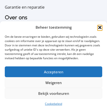
Garantie en reparatie
Over ons
Over PC Koophulp
Beheer toestemming
Privacyverklaring
Om de beste ervaringen te bieden, gebruiken wij technologieën zoals
Cookiebeleid
cookies om informatie over je apparaat op te slaan en/of te raadplegen.
Door in te stemmen met deze technologieën kunnen wij gegevens zoals
Contact
surfgedrag of unieke ID's op deze site verwerken. Als je geen
toestemming geeft of uw toestemming intrekt, kan dit een nadelige
Volg ons
invloed hebben op bepaalde functies en mogelijkheden.
Accepteren
Weigeren
Bekijk voorkeuren
Cookiebeleid
© 2011 - 2025 PetaPC