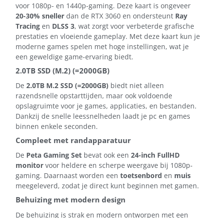
voor 1080p- en 1440p-gaming. Deze kaart is ongeveer
20-30% sneller
dan de RTX 3060 en ondersteunt
Ray
Tracing
en
DLSS 3
, wat zorgt voor verbeterde grafische
prestaties en vloeiende gameplay. Met deze kaart kun je
moderne games spelen met hoge instellingen, wat je
een geweldige game-ervaring biedt.
2.0TB SSD (M.2) (=2000GB)
De
2.0TB M.2 SSD (=2000GB)
biedt niet alleen
razendsnelle opstarttijden, maar ook voldoende
opslagruimte voor je games, applicaties, en bestanden.
Dankzij de snelle leessnelheden laadt je pc en games
binnen enkele seconden.
Compleet met randapparatuur
De
Peta Gaming Set
bevat ook een
24-inch FullHD
monitor
voor heldere en scherpe weergave bij 1080p-
gaming. Daarnaast worden een
toetsenbord
en
muis
meegeleverd, zodat je direct kunt beginnen met gamen.
Behuizing met modern design
De behuizing is strak en modern ontworpen met een