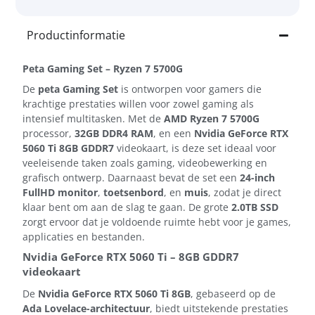
Productinformatie
Peta Gaming Set – Ryzen 7 5700G
De
peta Gaming Set
is ontworpen voor gamers die
krachtige prestaties willen voor zowel gaming als
intensief multitasken. Met de
AMD Ryzen 7 5700G
processor,
32GB DDR4 RAM
, en een
Nvidia GeForce RTX
5060 Ti 8GB GDDR7
videokaart, is deze set ideaal voor
veeleisende taken zoals gaming, videobewerking en
grafisch ontwerp. Daarnaast bevat de set een
24-inch
FullHD monitor
,
toetsenbord
, en
muis
, zodat je direct
klaar bent om aan de slag te gaan. De grote
2.0TB SSD
zorgt ervoor dat je voldoende ruimte hebt voor je games,
applicaties en bestanden.
Nvidia GeForce RTX 5060 Ti – 8GB GDDR7
videokaart
De
Nvidia GeForce RTX 5060 Ti 8GB
, gebaseerd op de
Ada Lovelace-architectuur
, biedt uitstekende prestaties