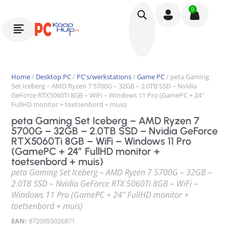
0
Home
/
Desktop PC
/
PC's/werkstations
/
Game PC
/ peta Gaming
Set Iceberg – AMD Ryzen 7 5700G – 32GB – 2.0TB SSD – Nvidia
GeForce RTX5060Ti 8GB – WiFi – Windows 11 Pro (GamePC + 24″
FullHD monitor + toetsenbord + muis)
peta Gaming Set Iceberg – AMD Ryzen 7
5700G – 32GB – 2.0TB SSD – Nvidia GeForce
RTX5060Ti 8GB – WiFi – Windows 11 Pro
(GamePC + 24″ FullHD monitor +
toetsenbord + muis)
peta Gaming Set Iceberg – AMD Ryzen 7 5700G – 32GB –
2.0TB SSD – Nvidia GeForce RTX 5060Ti 8GB – WiFi –
Windows 11 Pro (GamePC + 24″ FullHD monitor +
toetsenbord + muis)
EAN:
8720955026871