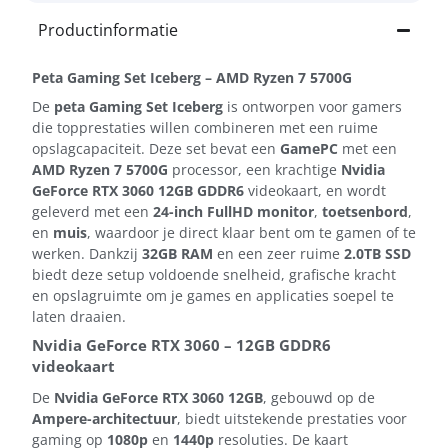
Productinformatie
Peta Gaming Set Iceberg – AMD Ryzen 7 5700G
De
peta Gaming Set Iceberg
is ontworpen voor gamers
die topprestaties willen combineren met een ruime
opslagcapaciteit. Deze set bevat een
GamePC
met een
AMD Ryzen 7 5700G
processor, een krachtige
Nvidia
GeForce RTX 3060 12GB GDDR6
videokaart, en wordt
geleverd met een
24-inch FullHD monitor
,
toetsenbord
,
en
muis
, waardoor je direct klaar bent om te gamen of te
werken. Dankzij
32GB RAM
en een zeer ruime
2.0TB SSD
biedt deze setup voldoende snelheid, grafische kracht
en opslagruimte om je games en applicaties soepel te
laten draaien.
Nvidia GeForce RTX 3060 – 12GB GDDR6
videokaart
De
Nvidia GeForce RTX 3060 12GB
, gebouwd op de
Ampere-architectuur
, biedt uitstekende prestaties voor
gaming op
1080p
en
1440p
resoluties. De kaart