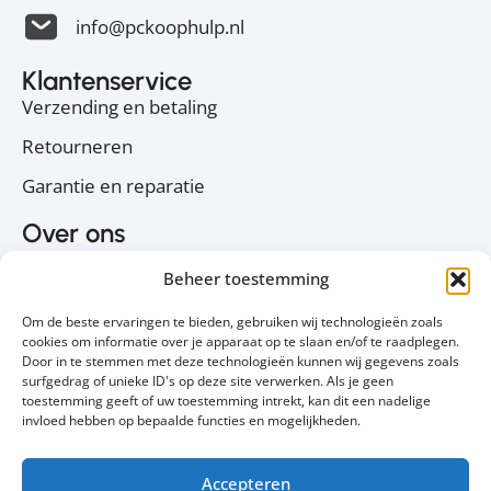
info@pckoophulp.nl
Klantenservice
Verzending en betaling
Retourneren
Garantie en reparatie
Over ons
Over PC Koophulp
Beheer toestemming
Privacyverklaring
Om de beste ervaringen te bieden, gebruiken wij technologieën zoals
Cookiebeleid
cookies om informatie over je apparaat op te slaan en/of te raadplegen.
Door in te stemmen met deze technologieën kunnen wij gegevens zoals
Contact
surfgedrag of unieke ID's op deze site verwerken. Als je geen
toestemming geeft of uw toestemming intrekt, kan dit een nadelige
Volg ons
invloed hebben op bepaalde functies en mogelijkheden.
Accepteren