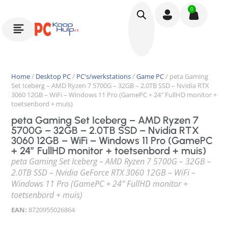
0
Home
/
Desktop PC
/
PC's/werkstations
/
Game PC
/ peta Gaming
Set Iceberg – AMD Ryzen 7 5700G – 32GB – 2.0TB SSD – Nvidia RTX
3060 12GB – WiFi – Windows 11 Pro (GamePC + 24″ FullHD monitor +
toetsenbord + muis)
peta Gaming Set Iceberg – AMD Ryzen 7
5700G – 32GB – 2.0TB SSD – Nvidia RTX
3060 12GB – WiFi – Windows 11 Pro (GamePC
+ 24″ FullHD monitor + toetsenbord + muis)
peta Gaming Set Iceberg – AMD Ryzen 7 5700G – 32GB –
2.0TB SSD – Nvidia GeForce RTX 3060 12GB – WiFi –
Windows 11 Pro (GamePC + 24″ FullHD monitor +
toetsenbord + muis)
EAN:
8720955026864