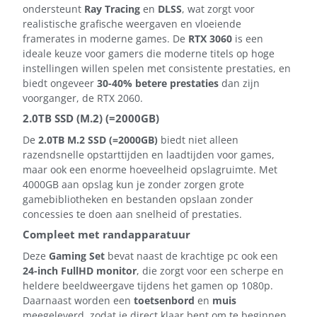
ondersteunt
Ray Tracing
en
DLSS
, wat zorgt voor
realistische grafische weergaven en vloeiende
framerates in moderne games. De
RTX 3060
is een
ideale keuze voor gamers die moderne titels op hoge
instellingen willen spelen met consistente prestaties, en
biedt ongeveer
30-40% betere prestaties
dan zijn
voorganger, de RTX 2060.
2.0TB SSD (M.2) (=2000GB)
De
2.0TB M.2 SSD (=2000GB)
biedt niet alleen
razendsnelle opstarttijden en laadtijden voor games,
maar ook een enorme hoeveelheid opslagruimte. Met
4000GB aan opslag kun je zonder zorgen grote
gamebibliotheken en bestanden opslaan zonder
concessies te doen aan snelheid of prestaties.
Compleet met randapparatuur
Deze
Gaming Set
bevat naast de krachtige pc ook een
24-inch FullHD monitor
, die zorgt voor een scherpe en
heldere beeldweergave tijdens het gamen op 1080p.
Daarnaast worden een
toetsenbord
en
muis
meegeleverd, zodat je direct klaar bent om te beginnen