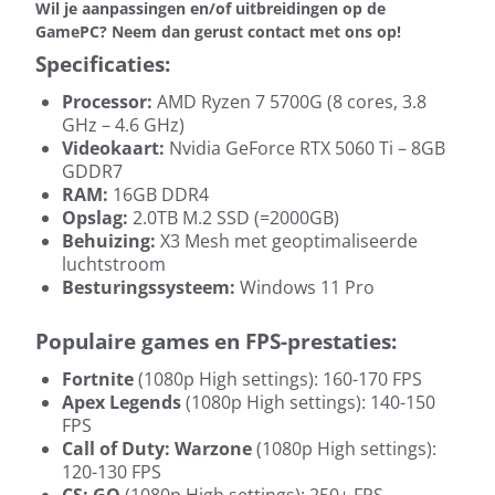
Wil je aanpassingen en/of uitbreidingen op de
GamePC? Neem dan gerust contact met ons op!
Specificaties:
Processor:
AMD Ryzen 7 5700G (8 cores, 3.8
GHz – 4.6 GHz)
Videokaart:
Nvidia GeForce RTX 5060 Ti – 8GB
GDDR7
RAM:
16GB DDR4
Opslag:
2.0TB M.2 SSD (=2000GB)
Behuizing:
X3 Mesh met geoptimaliseerde
luchtstroom
Besturingssysteem:
Windows 11 Pro
Populaire games en FPS-prestaties:
Fortnite
(1080p High settings): 160-170 FPS
Apex Legends
(1080p High settings): 140-150
FPS
Call of Duty: Warzone
(1080p High settings):
120-130 FPS
CS: GO
(1080p High settings): 250+ FPS