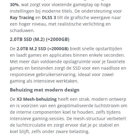
30%
, wat zorgt voor vloeiende gameplay op hoge
instellingen bij moderne titels. De ondersteuning voor
Ray Tracing
en
DLSS 3
tilt de grafische weergave naar
een hoger niveau, met realistische verlichting en
schaduwen.
2.0TB SSD (M.2) (=2000GB)
De
2.0TB M.2 SSD (=2000GB)
biedt snelle opstarttijden
en laadt games en applicaties binnen enkele seconden.
Met meer dan voldoende opslagruimte voor je favoriete
games en bestanden zorgt de SSD voor een naadloze en
responsieve gebruikerservaring, ideaal voor zowel
gaming als intensieve werktaken.
Behuizing met modern design
De
X3 Mesh-behuizing
heeft een strak, modern ontwerp
en is voorzien van een geoptimaliseerde luchtstroom om
de interne componenten koel te houden, zelfs tijdens
intensieve gaming-sessies. De mesh-structuur verbetert
de luchtcirculatie en zorgt ervoor dat je pc stabiel en
koel blijft, zelfs onder zware belasting.