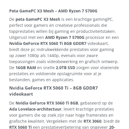
Peta GamePC X3 Mesh – AMD Ryzen 7 5700G
De
peta GamePC X3 Mesh
is een krachtige gamingPC,
perfect voor gamers en creatieve professionals die
topprestaties willen bij gaming en productiviteitstaken.
Uitgerust met een
AMD Ryzen 7 5700G
processor en een
Nvidia GeForce RTX 5060 Ti 8GB GDDR7
videokaart,
biedt deze pc indrukwekkende prestaties voor gaming
op zowel 1080p als 1440p, evenals voor zware
toepassingen zoals videobewerking en grafisch ontwerp.
De
16GB RAM
en snelle
2.0TB SSD
zorgen voor vloeiende
prestaties en voldoende opslagruimte voor al je
bestanden, games en applicaties.
Nvidia GeForce RTX 5060 Ti – 8GB GDDR7
videokaart
De
Nvidia GeForce RTX 5060 Ti 8GB
, gebaseerd op de
Ada Lovelace-architectuur
, levert krachtige prestaties
voor gamers die op zoek zijn naar hoge framerates en
grafische kwaliteit. Vergeleken met de
RTX 3060
, biedt de
RTX 5060 Ti
een prestatieverbetering van ongeveer
20-