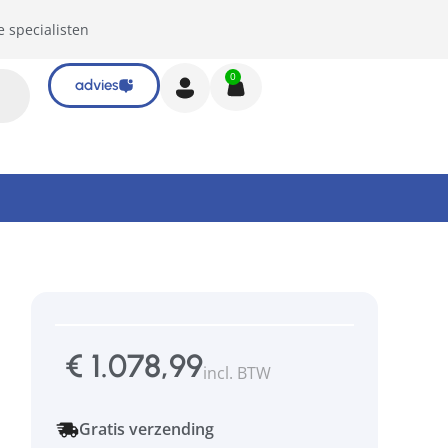
e specialisten
0
advies
€
1.078,99
incl. BTW
Gratis verzending