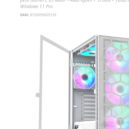
peta GamePC X3 Mesh – AMD Ryzen 7 5700G – 16GB R
Windows 11 Pro
EAN:
8720955025133