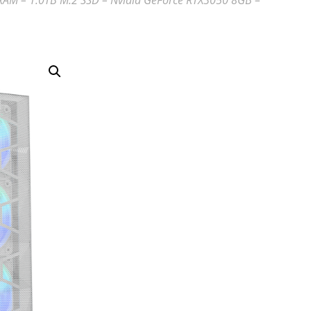
AM – 1.0TB M.2 SSD – Nvidia GeForce RTX3050 8GB –