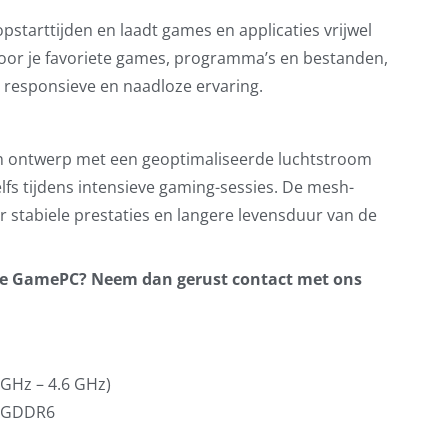
opstarttijden en laadt games en applicaties vrijwel
 voor je favoriete games, programma’s en bestanden,
n responsieve en naadloze ervaring.
n ontwerp met een geoptimaliseerde luchtstroom
fs tijdens intensieve gaming-sessies. De mesh-
or stabiele prestaties en langere levensduur van de
 de GamePC? Neem dan gerust contact met ons
 GHz – 4.6 GHz)
B GDDR6