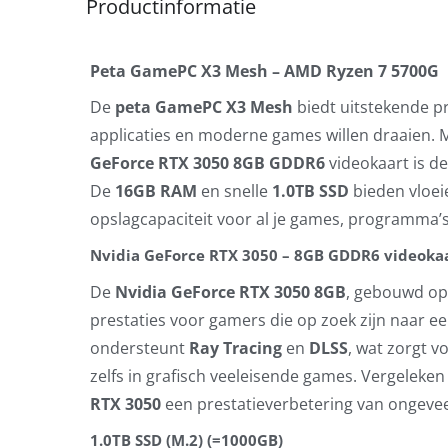
Productinformatie
Peta GamePC X3 Mesh – AMD Ryzen 7 5700G
De
peta GamePC X3 Mesh
biedt uitstekende p
applicaties en moderne games willen draaien. 
GeForce RTX 3050 8GB GDDR6
videokaart is d
De
16GB RAM
en snelle
1.0TB SSD
bieden vloei
opslagcapaciteit voor al je games, programma’
Nvidia GeForce RTX 3050 – 8GB GDDR6 videoka
De
Nvidia GeForce RTX 3050 8GB
, gebouwd o
prestaties voor gamers die op zoek zijn naar 
ondersteunt
Ray Tracing
en
DLSS
, wat zorgt v
zelfs in grafisch veeleisende games. Vergelek
RTX 3050
een prestatieverbetering van ongeve
1.0TB SSD (M.2) (=1000GB)