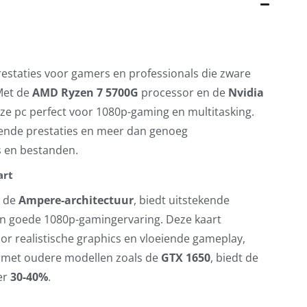
restaties voor gamers en professionals die zware
Met de
AMD Ryzen 7 5700G
processor en de
Nvidia
eze pc perfect voor 1080p-gaming en multitasking.
ende prestaties en meer dan genoeg
s en bestanden.
art
p de
Ampere-architectuur
, biedt uitstekende
een goede 1080p-gamingervaring. Deze kaart
oor realistische graphics en vloeiende gameplay,
en met oudere modellen zoals de
GTX 1650
, biedt de
er
30-40%
.