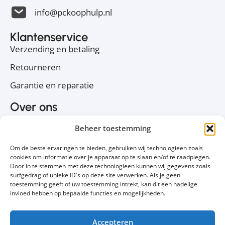
info@pckoophulp.nl
Klantenservice
Verzending en betaling
Retourneren
Garantie en reparatie
Over ons
Over PC Koophulp
Beheer toestemming
Privacyverklaring
Om de beste ervaringen te bieden, gebruiken wij technologieën zoals
Cookiebeleid
cookies om informatie over je apparaat op te slaan en/of te raadplegen.
Door in te stemmen met deze technologieën kunnen wij gegevens zoals
Contact
surfgedrag of unieke ID's op deze site verwerken. Als je geen
toestemming geeft of uw toestemming intrekt, kan dit een nadelige
Volg ons
invloed hebben op bepaalde functies en mogelijkheden.
Accepteren