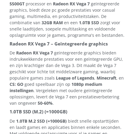
5500GT
processor en
Radeon RX Vega 7
geïntegreerde
graphics, biedt deze pc goede prestaties voor casual
gaming, multimedia, en productiviteitstaken. De
combinatie van
32GB RAM
en een
1.0TB SSD
zorgt voor
snelle laadtijden, soepele multitasking en voldoende
opslagruimte voor je games, programma's en bestanden.
Radeon RX Vega 7 – Geïntegreerde graphics
De
Radeon RX Vega 7
geïntegreerde graphics bieden
indrukwekkende prestaties voor een geïntegreerde GPU,
en zijn krachtiger dan de Vega 3. Dit maakt de Vega 7
geschikt voor lichte tot middelzware gaming, waarbij
populaire games zoals
League of Legends
,
Minecraft
, en
CS: GO
goed speelbaar zijn op
1080p medium
instellingen
. Vergeleken met oudere geïntegreerde
oplossingen, levert de Vega 7 een prestatieverbetering
van ongeveer
50-60%
.
1.0TB SSD (M.2) (=1000GB)
De
1.0TB M.2 SSD (=1000GB)
biedt snelle opstarttijden
en laadt games en applicaties binnen enkele seconden.
Met voldoende opslagruimte voor al je games en