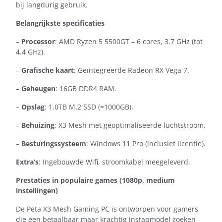
bij langdurig gebruik.
Belangrijkste specificaties
–
Processor
: AMD Ryzen 5 5500GT – 6 cores, 3.7 GHz (tot
4.4 GHz).
–
Grafische
kaart
: Geïntegreerde Radeon RX Vega 7.
–
Geheugen
: 16GB DDR4 RAM.
–
Opslag
: 1.0TB M.2 SSD (=1000GB).
–
Behuizing
: X3 Mesh met geoptimaliseerde luchtstroom.
–
Besturingssysteem
: Windows 11 Pro (inclusief licentie).
Extra’s
: Ingebouwde Wifi, stroomkabel meegeleverd.
Prestaties in populaire games (1080p, medium
instellingen)
De Peta X3 Mesh Gaming PC is ontworpen voor gamers
die een betaalbaar maar krachtig instapmodel zoeken