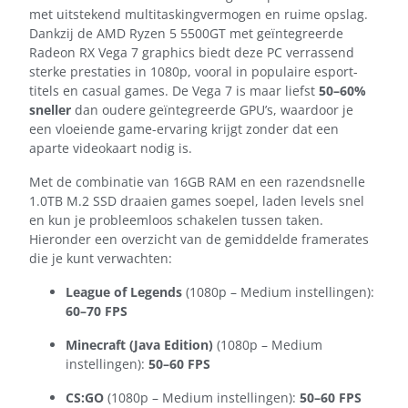
met uitstekend multitaskingvermogen en ruime opslag.
Dankzij de AMD Ryzen 5 5500GT met geïntegreerde
Radeon RX Vega 7 graphics biedt deze PC verrassend
sterke prestaties in 1080p, vooral in populaire esport-
titels en casual games. De Vega 7 is maar liefst
50–60%
sneller
dan oudere geïntegreerde GPU’s, waardoor je
een vloeiende game-ervaring krijgt zonder dat een
aparte videokaart nodig is.
Met de combinatie van 16GB RAM en een razendsnelle
1.0TB M.2 SSD draaien games soepel, laden levels snel
en kun je probleemloos schakelen tussen taken.
Hieronder een overzicht van de gemiddelde framerates
die je kunt verwachten:
League of Legends
(1080p – Medium instellingen):
60–70 FPS
Minecraft (Java Edition)
(1080p – Medium
instellingen):
50–60 FPS
CS:GO
(1080p – Medium instellingen):
50–60 FPS