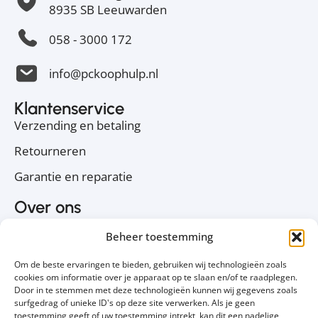
8935 SB Leeuwarden
058 - 3000 172
info@pckoophulp.nl
Klantenservice
Verzending en betaling
Retourneren
Garantie en reparatie
Over ons
Over PC Koophulp
Beheer toestemming
Privacyverklaring
Om de beste ervaringen te bieden, gebruiken wij technologieën zoals
Cookiebeleid
cookies om informatie over je apparaat op te slaan en/of te raadplegen.
Door in te stemmen met deze technologieën kunnen wij gegevens zoals
Contact
surfgedrag of unieke ID's op deze site verwerken. Als je geen
toestemming geeft of uw toestemming intrekt, kan dit een nadelige