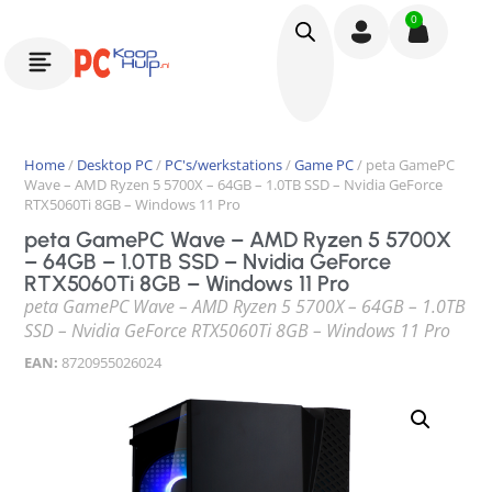
0
Home
/
Desktop PC
/
PC's/werkstations
/
Game PC
/ peta GamePC
Wave – AMD Ryzen 5 5700X – 64GB – 1.0TB SSD – Nvidia GeForce
RTX5060Ti 8GB – Windows 11 Pro
peta GamePC Wave – AMD Ryzen 5 5700X
– 64GB – 1.0TB SSD – Nvidia GeForce
RTX5060Ti 8GB – Windows 11 Pro
peta GamePC Wave – AMD Ryzen 5 5700X – 64GB – 1.0TB
SSD – Nvidia GeForce RTX5060Ti 8GB – Windows 11 Pro
EAN:
8720955026024