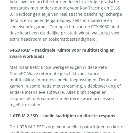
Ada Lovelace-architectuur en levert krachtige grafische
prestaties met ondersteuning voor Ray Tracing en DLSS
3. Hierdoor geniet je van realistische belichting, scherpe
details en vloeiende gameplay, zelfs in moderne en
veeleisende games. Ten opzichte van de RTX 3060 biedt
deze kaart een duidelijke prestatiewinst, wat zorgt voor
extra headroom en toekomstbestendigheid.
64GB RAM – maximale ruimte voor multitasking en
zware workloads
Met maar liefst 64GB werkgeheugen is deze Peta
GamePC Wave uitermate geschikt voor zware
multitasking en professionele toepassingen. Denk aan
gamen in combinatie met streaming, videobewerking of
andere intensieve software. Alles blijft soepel en
responsief, ook wanneer meerdere zware processen
tegelijk draaien.
1.0TB M.2 SSD – snelle laadtijden en directe respons
De 1.0TB M.2 SSD zorgt voor snelle opstarttijden en korte
laadtijden van games en applicaties. Hierdoor ben je