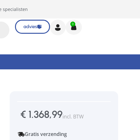
e specialisten
0
advies
€
1.368,99
incl. BTW
Gratis verzending