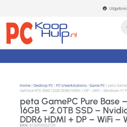
Uitgebre
Home
/
Desktop PC
/
PC's/werkstations
/
Game PC
/ peta GameP
GeForce RTX 3060 12GB DDR6 HDMI + DP – WiFi – Windows 11 P
peta GamePC Pure Base 
16GB – 2.0TB SSD – Nvidi
DDR6 HDMI + DP – WiFi – 
EAN:
8720955022729