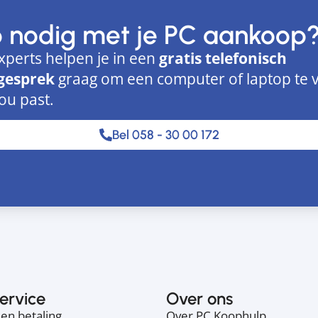
p nodig met je PC aankoop
xperts helpen je in een
gratis telefonisch
gesprek
graag om een computer of laptop te 
jou past.
Bel 058 - 30 00 172
ervice
Over ons
en betaling
Over PC Koophulp