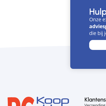
Hul
Onze e
advies
die bij 
Klantens
Verzending 