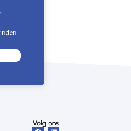
?
vinden
Volg ons