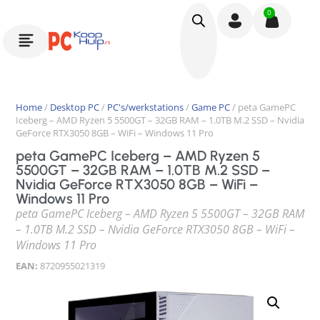
0
Home
/
Desktop PC
/
PC's/werkstations
/
Game PC
/ peta GamePC
Iceberg – AMD Ryzen 5 5500GT – 32GB RAM – 1.0TB M.2 SSD – Nvidia
GeForce RTX3050 8GB – WiFi – Windows 11 Pro
peta GamePC Iceberg – AMD Ryzen 5
5500GT – 32GB RAM – 1.0TB M.2 SSD –
Nvidia GeForce RTX3050 8GB – WiFi –
Windows 11 Pro
peta GamePC Iceberg – AMD Ryzen 5 5500GT – 32GB RAM
– 1.0TB M.2 SSD – Nvidia GeForce RTX3050 8GB – WiFi –
Windows 11 Pro
EAN:
8720955021319