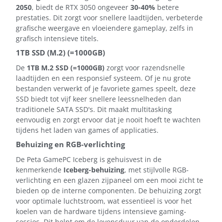
2050
, biedt de RTX 3050 ongeveer
30-40%
betere
prestaties. Dit zorgt voor snellere laadtijden, verbeterde
grafische weergave en vloeiendere gameplay, zelfs in
grafisch intensieve titels.
1TB SSD (M.2) (=1000GB)
De
1TB M.2 SSD (=1000GB)
zorgt voor razendsnelle
laadtijden en een responsief systeem. Of je nu grote
bestanden verwerkt of je favoriete games speelt, deze
SSD biedt tot vijf keer snellere leessnelheden dan
traditionele SATA SSD's. Dit maakt multitasking
eenvoudig en zorgt ervoor dat je nooit hoeft te wachten
tijdens het laden van games of applicaties.
Behuizing en RGB-verlichting
De Peta GamePC Iceberg is gehuisvest in de
kenmerkende
Iceberg-behuizing
, met stijlvolle RGB-
verlichting en een glazen zijpaneel om een mooi zicht te
bieden op de interne componenten. De behuizing zorgt
voor optimale luchtstroom, wat essentieel is voor het
koelen van de hardware tijdens intensieve gaming-
sessies. Dit helpt om de levensduur van de onderdelen