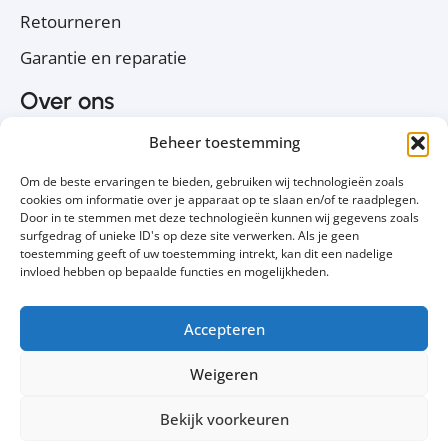
Retourneren
Garantie en reparatie
Over ons
Over PC Koophulp
Beheer toestemming
Privacyverklaring
Om de beste ervaringen te bieden, gebruiken wij technologieën zoals
Cookiebeleid
cookies om informatie over je apparaat op te slaan en/of te raadplegen.
Door in te stemmen met deze technologieën kunnen wij gegevens zoals
Contact
surfgedrag of unieke ID's op deze site verwerken. Als je geen
toestemming geeft of uw toestemming intrekt, kan dit een nadelige
Volg ons
invloed hebben op bepaalde functies en mogelijkheden.
Accepteren
Weigeren
Bekijk voorkeuren