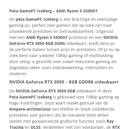
Peta GamePC Iceberg – AMD Ryzen 5 5500GT
De
peta GamePC Iceberg
is een krachtige en veelzijdige
gaming-pc, perfect voor gamers die op zoek zijn naar
uitstekende prestaties en betrouwbaarheid. Uitgerust
met een
AMD Ryzen 5 5500GT
processor en een
NVIDIA
GeForce RTX 3050 8GB DDR6
videokaart, biedt deze pc
de perfecte balans tussen prijs en prestaties. Of je nu op
zoek bent naar soepele 1080p-gaming of multitasking,
deze setup is geschikt voor zowel intensieve gaming als
dagelijkse taken zoals videobewerking, internetten en
studeren.
NVIDIA GeForce RTX 3050 – 8GB GDDR6 videokaart
De
NVIDIA GeForce RTX 3050 8GB
videokaart in deze
Peta GamePC Iceberg
is gebouwd voor 1080p gaming op
hoge instellingen. Deze kaart maakt gebruik van de
Ampere-architectuur
van NVIDIA en biedt uitstekende
prestaties voor gamers die de nieuwste titels willen
spelen met geavanceerde grafische functies zoals
Ray
Tracing
en
DLSS
. Vergeleken met zijn voorganger, de
RTX