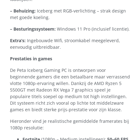
– Behuizing:
Iceberg met RGB-verlichting – strak design
met goede koeling.
– Besturingssysteem:
Windows 11 Pro (inclusief licentie).
Extra’s:
Ingebouwde Wifi, stroomkabel meegeleverd,
eenvoudig uitbreidbaar.
Prestaties in games
De Peta Iceberg Gaming PC is ontworpen voor
beginnende gamers die een betaalbare maar verrassend
vlotte 1080p-ervaring willen. Dankzij de AMD Ryzen 5
5500GT met Radeon RX Vega 7 graphics speel je
populaire titels soepel op medium tot high instellingen.
Dit systeem richt zich vooral op lichte tot middelzware
games en biedt sterke prijs-prestatie voor zijn klasse.
Hieronder vind je realistische gemiddelde framerates bij
1080p resolutie:
Fortnite
(1080p – Medium instellingen):
50–60 FPS