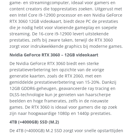
game- en streamingcomputer, ideaal voor gamers en
content creators die topprestaties zoeken. Uitgerust met
een Intel Core i9-12900 processor en een Nvidia GeForce
RTX 3060 12GB videokaart, biedt deze PC de prestaties
die je nodig hebt voor vloeiende gameplay en soepele
streaming. De 16-core i9-12900 levert uitstekende
prestaties, zelfs bij zware taken, terwijl de RTX 3060
zorgt voor indrukwekkende graphics bij moderne games.
Nvidia GeForce RTX 3060 – 12GB videokaart
De Nvidia GeForce RTX 3060 biedt een sterke
prestatieverbetering ten opzichte van de vorige
generatie kaarten, zoals de RTX 2060, met een
gemiddelde prestatieverbetering van 15-20%. Dankzij
12GB GDDR6-geheugen, geavanceerde ray tracing en
DLSS-technologie kun je genieten van haarscherpe
beelden en hoge framerates, zelfs in de nieuwste
games. De RTX 3060 is ideaal voor gamers die op zoek
zijn naar hoogwaardige 1080p en 1440p prestaties.
4TB (=4000GB) SSD (M.2)
De 4TB (=4000GB) M.2 SSD zorgt voor snelle opstarttijden