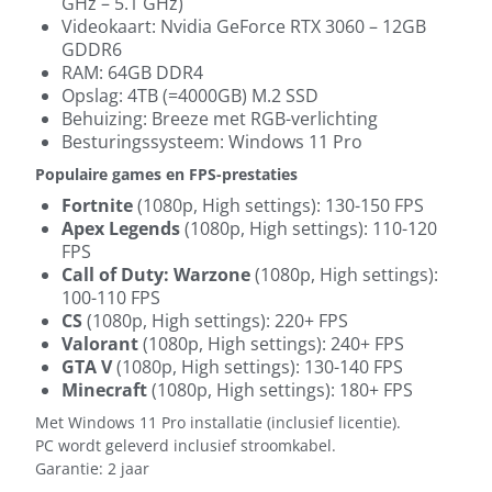
GHz – 5.1 GHz)
Videokaart: Nvidia GeForce RTX 3060 – 12GB
GDDR6
RAM: 64GB DDR4
Opslag: 4TB (=4000GB) M.2 SSD
Behuizing: Breeze met RGB-verlichting
Besturingssysteem: Windows 11 Pro
Populaire games en FPS-prestaties
Fortnite
(1080p, High settings): 130-150 FPS
Apex Legends
(1080p, High settings): 110-120
FPS
Call of Duty: Warzone
(1080p, High settings):
100-110 FPS
CS
(1080p, High settings): 220+ FPS
Valorant
(1080p, High settings): 240+ FPS
GTA V
(1080p, High settings): 130-140 FPS
Minecraft
(1080p, High settings): 180+ FPS
Met Windows 11 Pro installatie (inclusief licentie).
PC wordt geleverd inclusief stroomkabel.
Garantie: 2 jaar