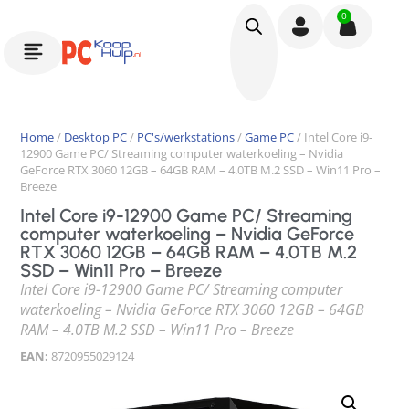
0
Home
/
Desktop PC
/
PC's/werkstations
/
Game PC
/ Intel Core i9-
12900 Game PC/ Streaming computer waterkoeling – Nvidia
GeForce RTX 3060 12GB – 64GB RAM – 4.0TB M.2 SSD – Win11 Pro –
Breeze
Intel Core i9-12900 Game PC/ Streaming
computer waterkoeling – Nvidia GeForce
RTX 3060 12GB – 64GB RAM – 4.0TB M.2
SSD – Win11 Pro – Breeze
Intel Core i9-12900 Game PC/ Streaming computer
waterkoeling – Nvidia GeForce RTX 3060 12GB – 64GB
RAM – 4.0TB M.2 SSD – Win11 Pro – Breeze
EAN:
8720955029124