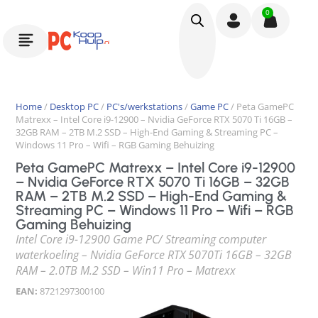
0
Home
/
Desktop PC
/
PC's/werkstations
/
Game PC
/ Peta GamePC
Matrexx – Intel Core i9-12900 – Nvidia GeForce RTX 5070 Ti 16GB –
32GB RAM – 2TB M.2 SSD – High-End Gaming & Streaming PC –
Windows 11 Pro – Wifi – RGB Gaming Behuizing
Peta GamePC Matrexx – Intel Core i9-12900
– Nvidia GeForce RTX 5070 Ti 16GB – 32GB
RAM – 2TB M.2 SSD – High-End Gaming &
Streaming PC – Windows 11 Pro – Wifi – RGB
Gaming Behuizing
Intel Core i9-12900 Game PC/ Streaming computer
waterkoeling – Nvidia GeForce RTX 5070Ti 16GB – 32GB
RAM – 2.0TB M.2 SSD – Win11 Pro – Matrexx
EAN:
8721297300100