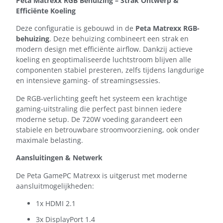
Peta Matrexx RGB Behuizing – Strak Ontwerp &
Efficiënte Koeling
Deze configuratie is gebouwd in de
Peta Matrexx RGB-
behuizing
. Deze behuizing combineert een strak en
modern design met efficiënte airflow. Dankzij actieve
koeling en geoptimaliseerde luchtstroom blijven alle
componenten stabiel presteren, zelfs tijdens langdurige
en intensieve gaming- of streamingsessies.
De RGB-verlichting geeft het systeem een krachtige
gaming-uitstraling die perfect past binnen iedere
moderne setup. De 720W voeding garandeert een
stabiele en betrouwbare stroomvoorziening, ook onder
maximale belasting.
Aansluitingen & Netwerk
De Peta GamePC Matrexx is uitgerust met moderne
aansluitmogelijkheden:
1x HDMI 2.1
3x DisplayPort 1.4