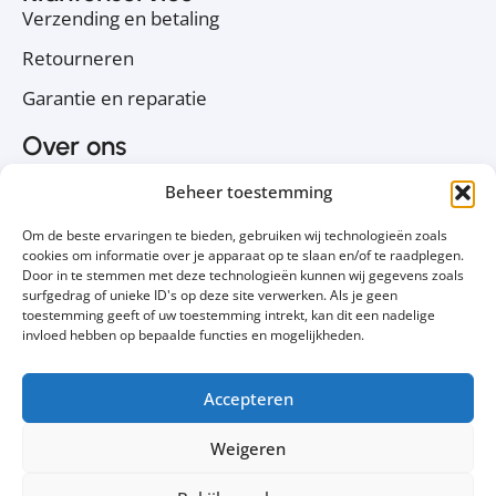
Verzending en betaling
Retourneren
Garantie en reparatie
Over ons
Over PC Koophulp
Beheer toestemming
Privacyverklaring
Om de beste ervaringen te bieden, gebruiken wij technologieën zoals
Cookiebeleid
cookies om informatie over je apparaat op te slaan en/of te raadplegen.
Door in te stemmen met deze technologieën kunnen wij gegevens zoals
Contact
surfgedrag of unieke ID's op deze site verwerken. Als je geen
toestemming geeft of uw toestemming intrekt, kan dit een nadelige
Volg ons
invloed hebben op bepaalde functies en mogelijkheden.
Accepteren
Weigeren