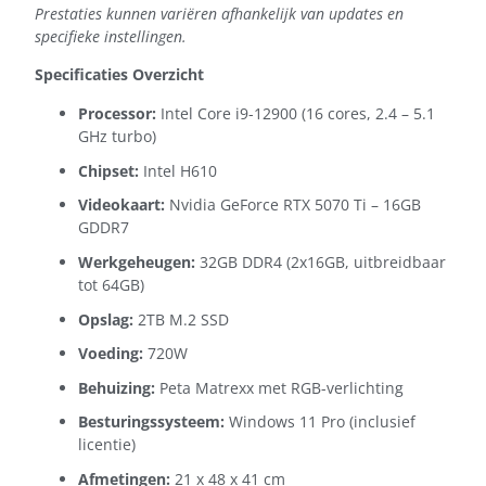
Prestaties kunnen variëren afhankelijk van updates en
specifieke instellingen.
Specificaties Overzicht
Processor:
Intel Core i9-12900 (16 cores, 2.4 – 5.1
GHz turbo)
Chipset:
Intel H610
Videokaart:
Nvidia GeForce RTX 5070 Ti – 16GB
GDDR7
Werkgeheugen:
32GB DDR4 (2x16GB, uitbreidbaar
tot 64GB)
Opslag:
2TB M.2 SSD
Voeding:
720W
Behuizing:
Peta Matrexx met RGB-verlichting
Besturingssysteem:
Windows 11 Pro (inclusief
licentie)
Afmetingen:
21 x 48 x 41 cm