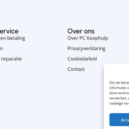
ervice
Over ons
en betaling
Over PC Koophulp
en
Privacyverklaring
 reparatie
Cookiebeleid
Contact
Om de beste
informatie 
deze techno
verwerken. 
nadelige in
Acc