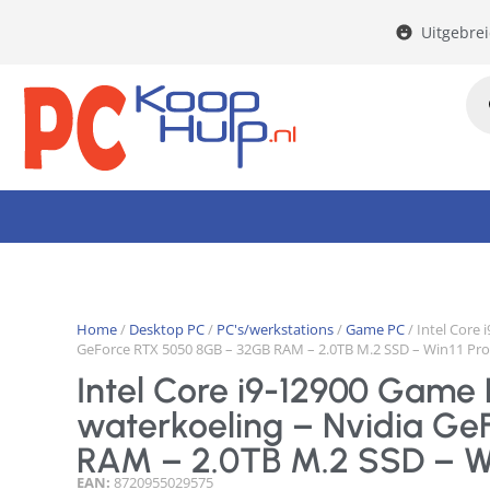
Uitgebre
Home
/
Desktop PC
/
PC's/werkstations
/
Game PC
/ Intel Core
GeForce RTX 5050 8GB – 32GB RAM – 2.0TB M.2 SSD – Win11 Pro
Intel Core i9-12900 Game
waterkoeling – Nvidia G
RAM – 2.0TB M.2 SSD – Wi
EAN:
8720955029575