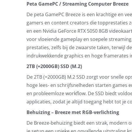
Peta GamePC / Streaming Computer Breeze
De peta GamePC Breeze is een krachtige en vee
gamers en content creators die topprestaties z
en een Nvidia GeForce RTX 5050 8GB videokaart, 
voor vloeiende gameplay en soepele streaming.
prestaties, zelfs bij de zwaarste taken, terwijl
indrukwekkende graphics en hoge framerates 
2TB (=2000GB) SSD (M.2)
De 2TB (=2000GB) M.2 SSD zorgt voor snelle ops
hoge lees- en schrijfsnelheden starten games en
en probleemloze workflow. De SSD biedt voldo
applicaties, zodat je altijd toegang hebt tot je c
Behuizing – Breeze met RGB-verlichting
De Breeze-behuizing biedt een strak, modern 
je setup een unieke en opvallende uitstraling k