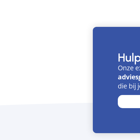
Hul
Onze e
advies
die bij 