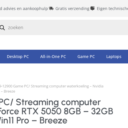
id advies en aankoophulp
Gratis verzending
Eigen technisch
Desktop PC
All-in-One PC
Game PC
Laptops
 i9-12900 Game PC/ Streaming computer waterkoeling – Nvidia
 – Breeze
 PC/ Streaming computer
eForce RTX 5050 8GB – 32GB
n11 Pro – Breeze