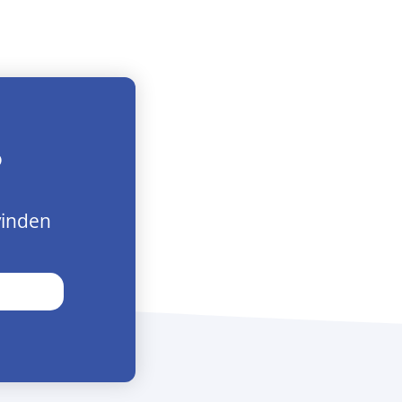
?
vinden