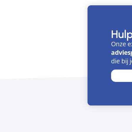
Hul
Onze e
advies
die bij 