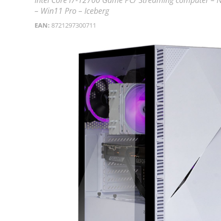
Intel Core i7-12700 Game PC/ Streaming computer –
– Win11 Pro – Iceberg
EAN:
8721297300711