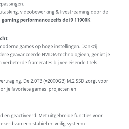
oepassingen.
titasking, videobewerking & livestreaming door de
a gaming performance zelfs de i9 11900K
acht
 moderne games op hoge instellingen. Dankzij
ndere geavanceerde NVIDIA-technologieën, geniet je
n verbeterde framerates bij veeleisende titels.
ertraging. De 2.0TB (=2000GB) M.2 SSD zorgt voor
or je favoriete games, projecten en
d en geactiveerd. Met uitgebreide functies voor
zekerd van een stabiel en veilig systeem.