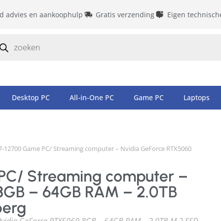
id advies en aankoophulp
Gratis verzending
Eigen technisch
Desktop PC
All-in-One PC
Game PC
Laptops
 i7-12700 Game PC/ Streaming computer – Nvidia GeForce RTX5060
 PC/ Streaming computer –
8GB – 64GB RAM – 2.0TB
berg