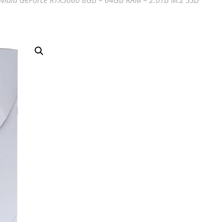
 Nvidia GeForce RTX5060 8GB – 64GB RAM – 2.0TB M.2 SSD