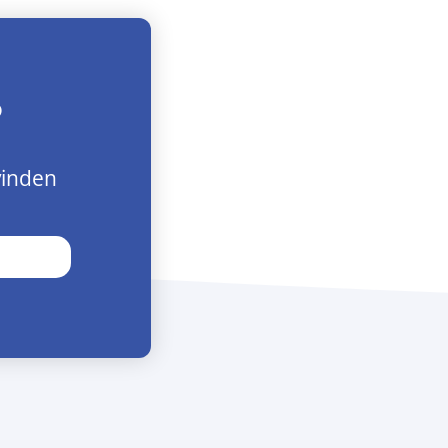
?
vinden