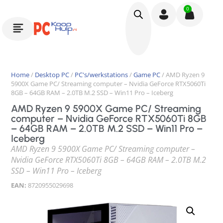
0
Home
/
Desktop PC
/
PC's/werkstations
/
Game PC
/ AMD Ryzen 9
5900X Game PC/ Streaming computer – Nvidia GeForce RTX5060Ti
8GB – 64GB RAM – 2.0TB M.2 SSD – Win11 Pro – Iceberg
AMD Ryzen 9 5900X Game PC/ Streaming
computer – Nvidia GeForce RTX5060Ti 8GB
– 64GB RAM – 2.0TB M.2 SSD – Win11 Pro –
Iceberg
AMD Ryzen 9 5900X Game PC/ Streaming computer –
Nvidia GeForce RTX5060Ti 8GB – 64GB RAM – 2.0TB M.2
SSD – Win11 Pro – Iceberg
EAN:
8720955029698