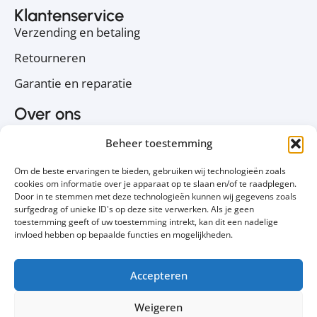
Klantenservice
Verzending en betaling
Retourneren
Garantie en reparatie
Over ons
Over PC Koophulp
Beheer toestemming
Privacyverklaring
Om de beste ervaringen te bieden, gebruiken wij technologieën zoals
Cookiebeleid
cookies om informatie over je apparaat op te slaan en/of te raadplegen.
Door in te stemmen met deze technologieën kunnen wij gegevens zoals
Contact
surfgedrag of unieke ID's op deze site verwerken. Als je geen
toestemming geeft of uw toestemming intrekt, kan dit een nadelige
Volg ons
invloed hebben op bepaalde functies en mogelijkheden.
Accepteren
Weigeren