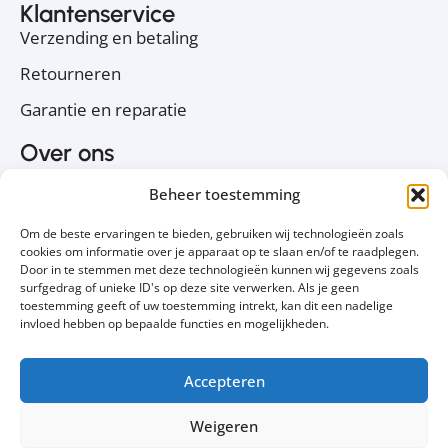
Klantenservice
Verzending en betaling
Retourneren
Garantie en reparatie
Over ons
Over PC Koophulp
Beheer toestemming
Privacyverklaring
Om de beste ervaringen te bieden, gebruiken wij technologieën zoals
Cookiebeleid
cookies om informatie over je apparaat op te slaan en/of te raadplegen.
Door in te stemmen met deze technologieën kunnen wij gegevens zoals
Contact
surfgedrag of unieke ID's op deze site verwerken. Als je geen
toestemming geeft of uw toestemming intrekt, kan dit een nadelige
Volg ons
invloed hebben op bepaalde functies en mogelijkheden.
Accepteren
Weigeren