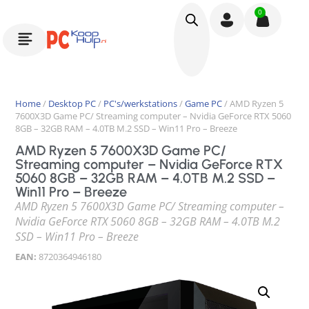
0
Home
/
Desktop PC
/
PC's/werkstations
/
Game PC
/ AMD Ryzen 5
7600X3D Game PC/ Streaming computer – Nvidia GeForce RTX 5060
8GB – 32GB RAM – 4.0TB M.2 SSD – Win11 Pro – Breeze
AMD Ryzen 5 7600X3D Game PC/
Streaming computer – Nvidia GeForce RTX
5060 8GB – 32GB RAM – 4.0TB M.2 SSD –
Win11 Pro – Breeze
AMD Ryzen 5 7600X3D Game PC/ Streaming computer –
Nvidia GeForce RTX 5060 8GB – 32GB RAM – 4.0TB M.2
SSD – Win11 Pro – Breeze
EAN:
8720364946180