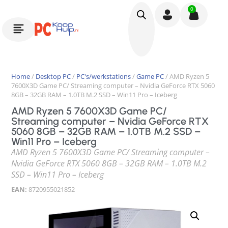
0
Home
/
Desktop PC
/
PC's/werkstations
/
Game PC
/ AMD Ryzen 5
7600X3D Game PC/ Streaming computer – Nvidia GeForce RTX 5060
8GB – 32GB RAM – 1.0TB M.2 SSD – Win11 Pro – Iceberg
AMD Ryzen 5 7600X3D Game PC/
Streaming computer – Nvidia GeForce RTX
5060 8GB – 32GB RAM – 1.0TB M.2 SSD –
Win11 Pro – Iceberg
AMD Ryzen 5 7600X3D Game PC/ Streaming computer –
Nvidia GeForce RTX 5060 8GB – 32GB RAM – 1.0TB M.2
SSD – Win11 Pro – Iceberg
EAN:
8720955021852