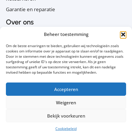
Garantie en reparatie
Over ons
Over PC Koophulp
Beheer toestemming
Privacyverklaring
Om de beste ervaringen te bieden, gebruiken wij technologieën zoals
Cookiebeleid
cookies om informatie over je apparaat op te slaan en/of te raadplegen.
Door in te stemmen met deze technologieën kunnen wij gegevens zoals
Contact
surfgedrag of unieke ID's op deze site verwerken. Als je geen
toestemming geeft of uw toestemming intrekt, kan dit een nadelige
Volg ons
invloed hebben op bepaalde functies en mogelijkheden.
Accepteren
Weigeren
Bekijk voorkeuren
Cookiebeleid
© 2011 - 2025 PetaPC