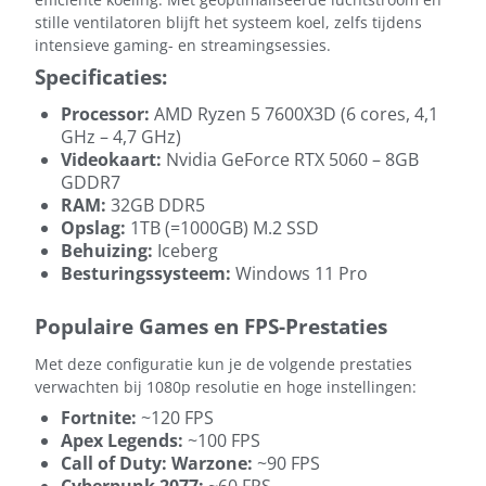
stille ventilatoren blijft het systeem koel, zelfs tijdens
intensieve gaming- en streamingsessies.
Specificaties:
Processor:
AMD Ryzen 5 7600X3D (6 cores, 4,1
GHz – 4,7 GHz)
Videokaart:
Nvidia GeForce RTX 5060 – 8GB
GDDR7
RAM:
32GB DDR5
Opslag:
1TB (=1000GB) M.2 SSD
Behuizing:
Iceberg
Besturingssysteem:
Windows 11 Pro
Populaire Games en FPS-Prestaties
Met deze configuratie kun je de volgende prestaties
verwachten bij 1080p resolutie en hoge instellingen:
Fortnite:
~120 FPS
Apex Legends:
~100 FPS
Call of Duty: Warzone:
~90 FPS
Cyberpunk 2077:
~60 FPS