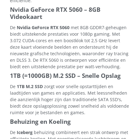
efficiëntie.
Nvidia GeForce RTX 5060 – 8GB
Videokaart
De
Nvidia GeForce RTX 5060
met 8GB GDDR7-geheugen
biedt uitstekende prestaties voor 1080p gaming. Met
3.072 CUDA-cores en een boostklok tot 2,5 GHz levert
deze kaart vloeiende beelden en ondersteunt hij de
nieuwste grafische technologieën, waaronder ray tracing
en DLSS 3. De RTX 5060 is ontworpen voor efficiëntie en
biedt een uitstekende prestatie per watt-verhouding.
1TB (=1000GB) M.2 SSD – Snelle Opslag
De
1TB M.2 SSD
zorgt voor snelle opstarttijden en
laadtijden van games en applicaties. Met leessnelheden
die aanzienlijk hoger zijn dan traditionele SATA SSD's,
biedt deze opslagoplossing zowel snelheid als voldoende
ruimte voor je bestanden en games.
Behuizing en Koeling
De
Iceberg
behuizing combineert een strak ontwerp met
efficiënte koeling. Met geoptimaliseerde luchtstroom en