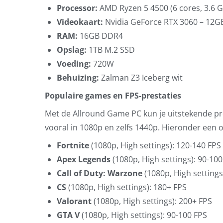
Processor:
AMD Ryzen 5 4500 (6 cores, 3.6 G
Videokaart:
Nvidia GeForce RTX 3060 – 12
RAM:
16GB DDR4
Opslag:
1TB M.2 SSD
Voeding:
720W
Behuizing:
Zalman Z3 Iceberg wit
Populaire games en FPS-prestaties
Met de Allround Game PC kun je uitstekende pre
vooral in 1080p en zelfs 1440p. Hieronder een o
Fortnite
(1080p, High settings): 120-140 FPS
Apex Legends
(1080p, High settings): 90-100
Call of Duty: Warzone
(1080p, High settings
CS
(1080p, High settings): 180+ FPS
Valorant
(1080p, High settings): 200+ FPS
GTA V
(1080p, High settings): 90-100 FPS