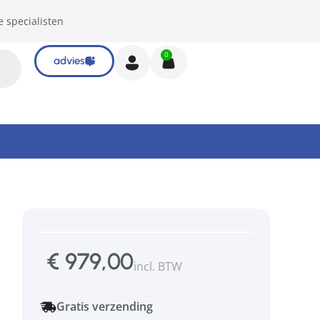
e specialisten
0
advies
€
979,00
incl. BTW
Gratis verzending