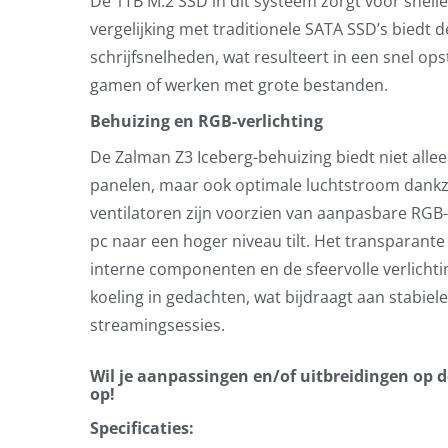
De 1TB M.2 SSD in dit systeem zorgt voor snelle 
vergelijking met traditionele SATA SSD’s biedt de
schrijfsnelheden, wat resulteert in een snel op
gamen of werken met grote bestanden.
Behuizing en RGB-verlichting
De Zalman Z3 Iceberg-behuizing biedt niet all
panelen, maar ook optimale luchtstroom dankz
ventilatoren zijn voorzien van aanpasbare RGB-v
pc naar een hoger niveau tilt. Het transparante 
interne componenten en de sfeervolle verlicht
koeling in gedachten, wat bijdraagt aan stabiele
streamingsessies.
Wil je aanpassingen en/of uitbreidingen op
op!
Specificaties: