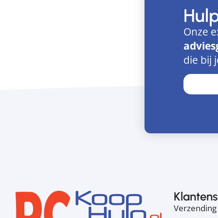
Hul
Onze e
advies
die bij 
Klantens
Verzending 