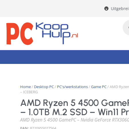
Uitgebre
Home
/
Desktop PC
/
PC's/werkstations
/
Game PC
/ AMD Ryzen 
– ICEBERG
AMD Ryzen 5 4500 GameP
– 1.0TB M.2 SSD – Win11 P
AMD Ryzen 5 4500 GamePC – Nvidia GeForce RTX3060 
EAN:
8720955027564