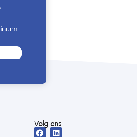
?
vinden
Volg ons